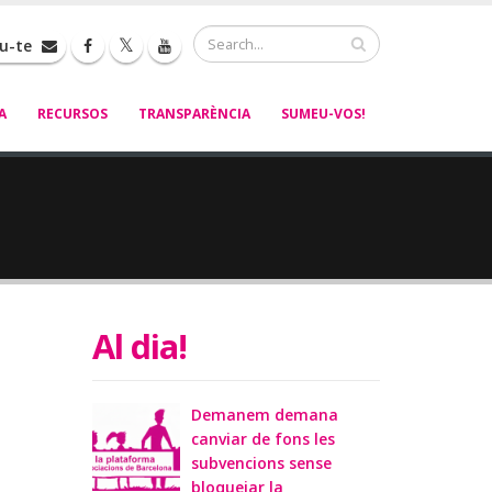
Cerca
iu-te
A
RECURSOS
TRANSPARÈNCIA
SUMEU-VOS!
Al dia!
Demanem demana
canviar de fons les
subvencions sense
bloquejar la