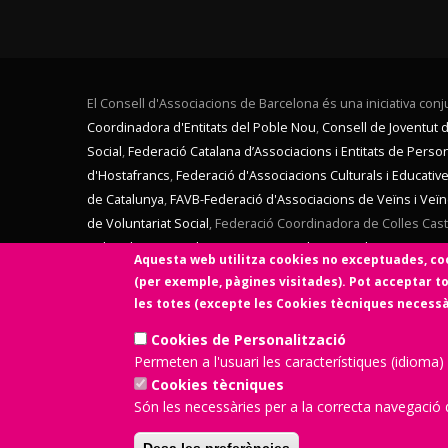
El Consell d'Associacions de Barcelona és una iniciativa conju
Coordinadora d'Entitats del Poble Nou
,
Consell de Joventut 
Social
,
Federació Catalana d’Associacions i Entitats de Pers
d'Hostafrancs
,
Federació d'Associacions Culturals i Educati
de Catalunya
,
FAVB-Federació d'Associacions de Veïns i Veï
de Voluntariat Social
,
Federació Coordinadora de Colles Caste
Culturales en Catalunya
,
Secretariat d'Entitats de Sants Host
Aquesta web utilitza cookies no exceptuades, coo
de La Verneda)
,
Voluntaris 2000
,
Xarxa d'Economia Solidària
.
(per exemple, pàgines visitades). Pot acceptar to
Catalana de Fundacions
. El Consell d'Associacions de Bar
les totes (excepte les Cookies tècniques necessàri
Aquesta web ha estat desenvolupada per una entitat de 
Cookies de Personalització
Permeten a l'usuari les característiques (idioma)
Cookies tècniques
Són les necessàries per a la correcta navegació d