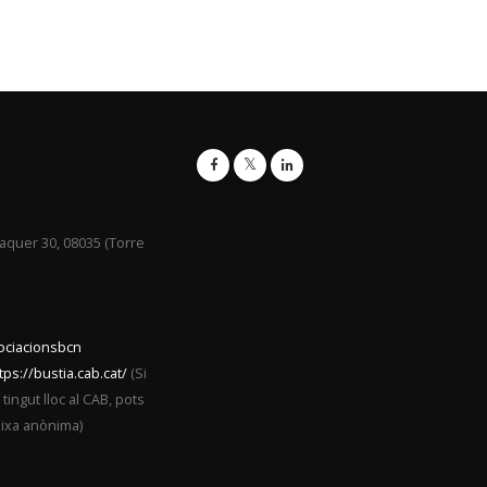
raquer 30, 08035 (Torre
sociacionsbcn
tps://bustia.cab.cat/
(Si
ingut lloc al CAB, pots
eixa anònima)