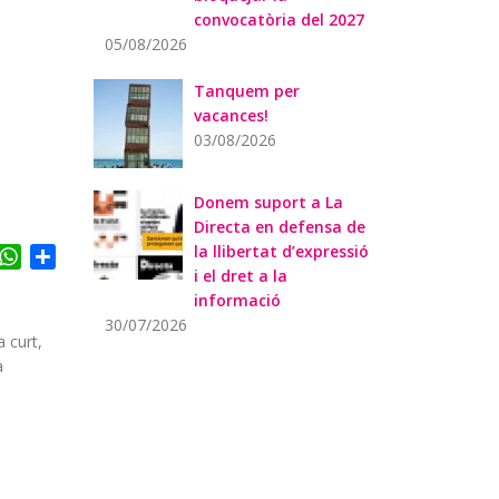
convocatòria del 2027
05/08/2026
Tanquem per
vacances!
03/08/2026
Donem suport a La
Directa en defensa de
la llibertat d’expressió
acebook
WhatsApp
Share
i el dret a la
informació
30/07/2026
a curt,
a