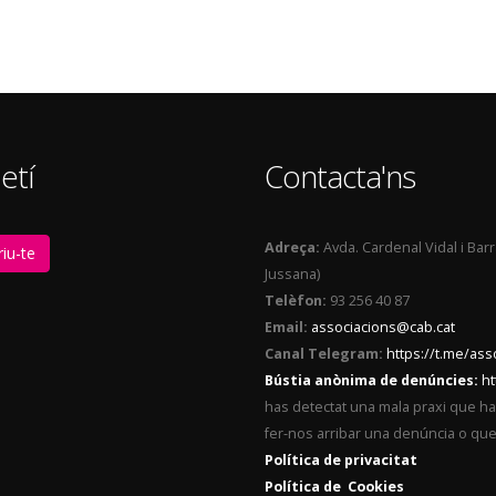
etí
Contacta'ns
Adreça:
Avda. Cardenal Vidal i Bar
iu-te
Jussana)
Telèfon:
93 256 40 87
Email:
associacions@cab.cat
Canal Telegram:
https://t.me/as
Bústia anònima de denúncies:
ht
has detectat una mala praxi que ha t
fer-nos arribar una denúncia o qu
Política de privacitat
Política de Cookies