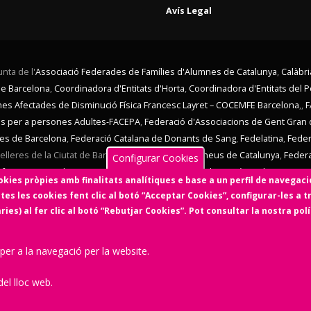
Avís Legal
nta de l'
Associació Federades de Famílies d'Alumnes de Catalunya
,
Calàbri
de Barcelona
,
Coordinadora d'Entitats d'Horta
,
Coordinadora d'Entitats del 
ones Afectades de Disminució Física Francesc Layret – COCEMFE Barcelona
,,
F
ves per a persones Adultes-FACEPA
,
Federació d'Associacions de Gent Gran 
nes de Barcelona
,
Federació Catalana de Donants de Sang
,
Fedelatina
,
Feder
lleres de la Ciutat de Barcelona,
Federació d'Ateneus de Catalunya
,
Feder
Configurar Cookies
afrancs i La Bordeta
,
SOS Racisme
,
Taula d'Entitats de Sarrià
,
Taula Eix Pere I
kies pròpies amb finalitats analítiques e base a un perfil de navegaci
 El Consell d'Associacions de Barcelona manté un conveni de col·laboració a
tes les cookies fent clic al botó “Acceptar Cookies”, configurar-les a t
celona és membre de
Xarxa d'Economia Solidària
,
FETS – Finançament Ètic i Sol
es) al fer clic al botó “Rebutjar Cookies”. Pot consultar la nostra pol
l'Economia Social i Solidària,
Colectic,SCCL
, cooperativa d'iniciativa 
 per a la navegació per la website.
Amb el suport de
el lloc web.