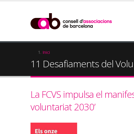
Vés
al
contingut
Fil
Inici
11 Desafiaments del Volu
d'Ariadna
La FCVS impulsa el manifes
voluntariat 2030’