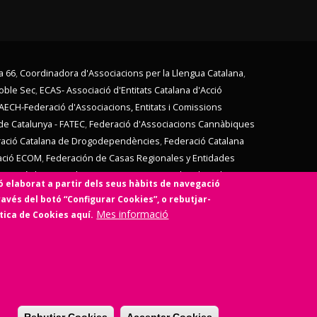
a 66
,
Coordinadora d'Associacions per la Llengua Catalana
,
Poble Sec
,
ECAS- Associació d'Entitats Catalana d'Acció
AECH-Federació d'Associacions, Entitats i Comissions
de Catalunya - FATEC
,
Federació d'Associacions Cannàbiques
ació Catalana de Drogodependències
,
Federació Catalana
ació ECOM
,
Federación de Casas Regionales y Entidades
V,
Unió d'Entitats de La Marina
,
Vern (Coordinadora d'Entitats
ó elaborat a partir dels seus hàbits de navegació
mb l'
Ens de l'Asociacionisme Cultural - ENS
, la
Coordinadora
ravés del botó “Configurar Cookies”, o rebutjar-
idari
,
Associació SinergiaTIC
,
Coop57
i de
Fiare
.
Mes informació
ítica de Cookies aquí.
social i sense ànim de lucre.