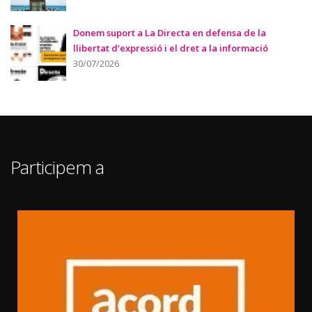
Donem suport a La Directa en defensa de la
llibertat d’expressió i el dret a la informació
30/07/2026
Participem a