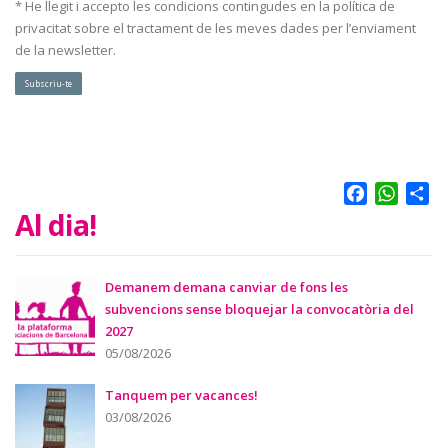
* He llegit i accepto les condicions contingudes en la política de
privacitat sobre el tractament de les meves dades per l’enviament
de la newsletter.
Subscriu-te
Facebook
Whats
Sh
Al dia!
Demanem demana canviar de fons les
subvencions sense bloquejar la convocatòria del
2027
05/08/2026
Tanquem per vacances!
03/08/2026