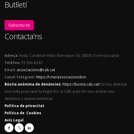
Butlletí
Subscriu-te
Contacta'ns
Adreça:
Avda. Cardenal Vidal i Barraquer 30, 08035 (Torre Jussana)
Telèfon:
93 256 40 87
Email:
associacions@cab.cat
Canal Telegram:
https://t.me/associacionsbcn
Bústia anònima de denúncies:
https://bustia.cab.cat/
(Si has detectat
una mala praxi que ha tingut lloc al CAB, pots fer-nos arribar una
denúncia o queixa anònima)
Política de privacitat
Política de Cookies
Avís Legal