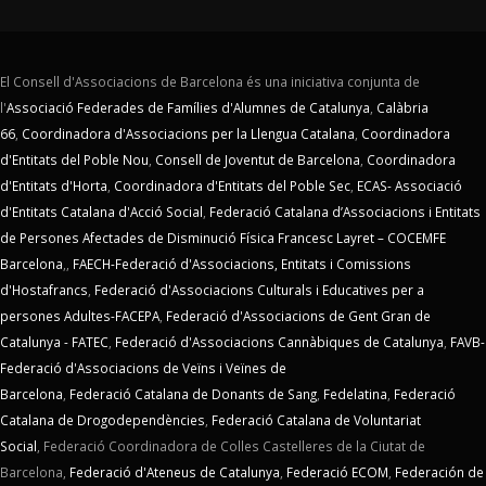
El Consell d'Associacions de Barcelona és una iniciativa conjunta de
l'
Associació Federades de Famílies d'Alumnes de Catalunya
,
Calàbria
66
,
Coordinadora d'Associacions per la Llengua Catalana
,
Coordinadora
d'Entitats del Poble Nou
,
Consell de Joventut de Barcelona
,
Coordinadora
d'Entitats d'Horta
,
Coordinadora d'Entitats del Poble Sec
,
ECAS- Associació
d'Entitats Catalana d'Acció Social
,
Federació Catalana d’Associacions i Entitats
de Persones Afectades de Disminució Física Francesc Layret – COCEMFE
Barcelona
,,
FAECH-Federació d'Associacions, Entitats i Comissions
d'Hostafrancs
,
Federació d'Associacions Culturals i Educatives per a
persones Adultes-FACEPA
,
Federació d'Associacions de Gent Gran de
Catalunya - FATEC
,
Federació d'Associacions Cannàbiques de Catalunya
,
FAVB-
Federació d'Associacions de Veïns i Veïnes de
Barcelona
,
Federació Catalana de Donants de Sang
,
Fedelatina
,
Federació
Catalana de Drogodependències
,
Federació Catalana de Voluntariat
Social
,
Federació Coordinadora de Colles Castelleres de la Ciutat de
Barcelona,
Federació d'Ateneus de Catalunya
,
Federació ECOM
,
Federación de