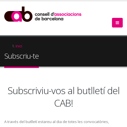
Vés
al
contingut
Fil
Inici
Subscriu-te
d'Ariadna
Subscriviu-vos al butlletí del
CAB!
A través del butlletí estareu al dia de totes les convocatòries,