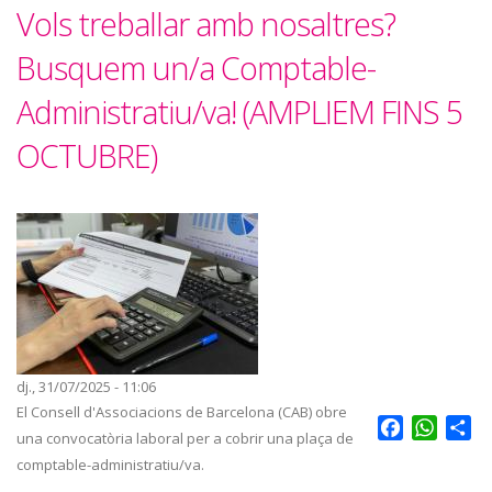
Vols treballar amb nosaltres?
Busquem un/a Comptable-
Administratiu/va! (AMPLIEM FINS 5
OCTUBRE)
dj., 31/07/2025 - 11:06
El Consell d'Associacions de Barcelona (CAB) obre
Facebook
Whats
Sh
una convocatòria laboral per a cobrir una plaça de
comptable-administratiu/va.