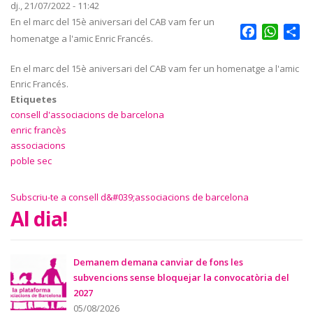
dj., 21/07/2022 - 11:42
En el marc del 15è aniversari del CAB vam fer un
Facebook
Whats
Sh
homenatge a l'amic Enric Francés.
En el marc del 15è aniversari del CAB vam fer un homenatge a l'amic
Enric Francés.
Etiquetes
consell d'associacions de barcelona
enric francès
associacions
poble sec
Subscriu-te a consell d&#039;associacions de barcelona
Al dia!
Demanem demana canviar de fons les
subvencions sense bloquejar la convocatòria del
2027
05/08/2026