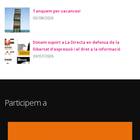
Tanquem per vacances!
03/08/2026
Donem suport a La Directa en defensa de la
llibertat d’expressió i el dret a la informació
30/07/2026
Participem a