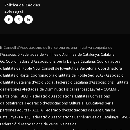
Política de Cookies
Avís Legal
El Consell d'Associacions de Barcelona és una iniciativa conjunta de
l'
Associació Federades de Famílies d'Alumnes de Catalunya
,
Calàbria
66
,
Coordinadora d'Associacions per la Llengua Catalana
,
Coordinadora
d'Entitats del Poble Nou
,
Consell de Joventut de Barcelona
,
Coordinadora
d'Entitats d'Horta
,
Coordinadora d'Entitats del Poble Sec
,
ECAS- Associació
d'Entitats Catalana d'Acció Social
,
Federació Catalana d’Associacions i Entitats
de Persones Afectades de Disminució Física Francesc Layret – COCEMFE
Barcelona
,,
FAECH-Federació d'Associacions, Entitats i Comissions
d'Hostafrancs
,
Federació d'Associacions Culturals i Educatives per a
persones Adultes-FACEPA
,
Federació d'Associacions de Gent Gran de
Catalunya - FATEC
,
Federació d'Associacions Cannàbiques de Catalunya
,
FAVB-
Federació d'Associacions de Veïns i Veïnes de