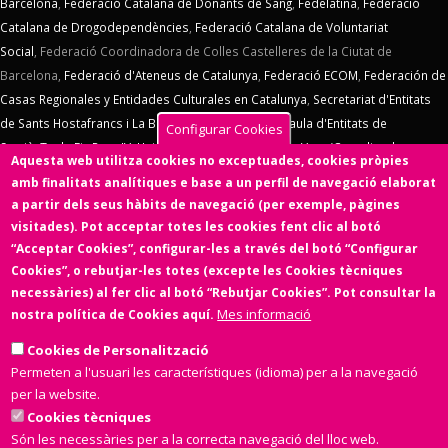
Barcelona
,
Federació Catalana de Donants de Sang
,
Fedelatina
,
Federació
Catalana de Drogodependències
,
Federació Catalana de Voluntariat
Social
,
Federació Coordinadora de Colles Castelleres de la Ciutat de
Barcelona,
Federació d'Ateneus de Catalunya
,
Federació ECOM
,
Federación de
Casas Regionales y Entidades Culturales en Catalunya
,
Secretariat d'Entitats
de Sants Hostafrancs i La Bordeta
,
SOS Racisme
,
Taula d'Entitats de
Configurar Cookies
Sarrià
,
Taula Eix Pere IV,
Unió d'Entitats de La Marina
,
Vern (Coordinadora
Aquesta web utilitza cookies no exceptuades, cookies pròpies
d'Entitats de La Verneda)
,
Voluntaris 2000
,
Xarxa d'Economia Solidària
. El
amb finalitats analítiques e base a un perfil de navegació elaborat
Consell d'Associacions de Barcelona manté un conveni de col·laboració amb
a partir dels seus hàbits de navegació (per exemple, pàgines
l'
Ens de l'Asociacionisme Cultural - ENS
, la
Coordinadora Catalana de
visitades). Pot acceptar totes les cookies fent clic al botó
Fundacions
. El Consell d'Associacions de Barcelona és membre de
Xarxa
“Acceptar Cookies”, configurar-les a través del botó “Configurar
d'Economia Solidària
,
FETS – Finançament Ètic i Solidari
,
Associació
Cookies”, o rebutjar-les totes (excepte les Cookies tècniques
SinergiaTIC
,
Coop57
i de
Fiare
.
necessàries) al fer clic al botó “Rebutjar Cookies”. Pot consultar la
Mes informació
nostra política de Cookies aquí.
Aquesta web ha estat desenvolupada per una entitat de l'Economia
Social i Solidària,
Colectic,SCCL
, cooperativa d'iniciativa social i sense
Cookies de Personalització
ànim de lucre.
Permeten a l'usuari les característiques (idioma) per a la navegació
per la website.
Cookies tècniques
Són les necessàries per a la correcta navegació del lloc web.