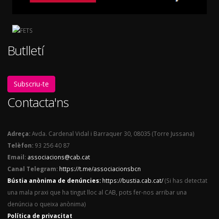
Butlletí
Subscriu-te
Contacta'ns
Adreça:
Avda. Cardenal Vidal i Barraquer 30, 08035 (Torre Jussana)
Telèfon:
93 256 40 87
Email:
associacions@cab.cat
Canal Telegram:
https://t.me/associacionsbcn
Bústia anònima de denúncies:
https://bustia.cab.cat/
(Si has detectat
una mala praxi que ha tingut lloc al CAB, pots fer-nos arribar una
denúncia o queixa anònima)
Política de privacitat