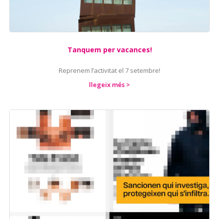
Tanquem per vacances!
Reprenem l’activitat el 7 setembre!
llegeix més >