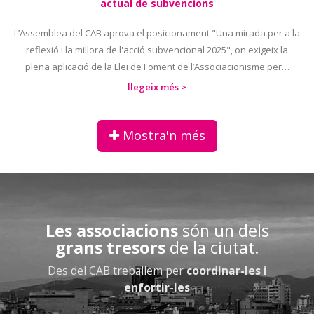
actual de subvencions
L’Assemblea del CAB aprova el posicionament "Una mirada per a la
reflexió i la millora de l'acció subvencional 2025", on exigeix la
plena aplicació de la Llei de Foment de l’Associacionisme per…
llegeix més >
Mostra'n més
Les associacions
són un dels
grans tresors
de la ciutat.
Des del CAB treballem per
coordinar-les i
enfortir-les