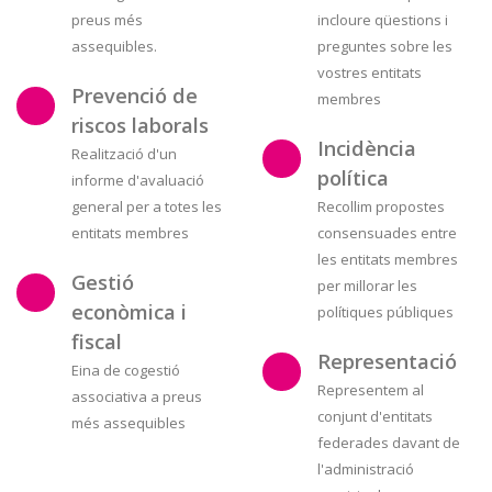
preus més
incloure qüestions i
assequibles.
preguntes sobre les
vostres entitats
Prevenció de
membres
riscos laborals
Incidència
Realització d'un
política
informe d'avaluació
general per a totes les
Recollim propostes
entitats membres
consensuades entre
les entitats membres
Gestió
per millorar les
econòmica i
polítiques públiques
fiscal
Representació
Eina de cogestió
Representem al
associativa a preus
conjunt d'entitats
més assequibles
federades davant de
l'administració