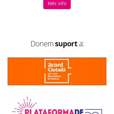
Més info
Donem
suport
a: