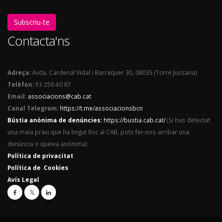
Subscriu-te
Contacta'ns
Adreça:
Avda. Cardenal Vidal i Barraquer 30, 08035 (Torre Jussana)
Telèfon:
93 256 40 87
Email:
associacions@cab.cat
Canal Telegram:
https://t.me/associacionsbcn
Bústia anònima de denúncies:
https://bustia.cab.cat/
(Si has detectat
una mala praxi que ha tingut lloc al CAB, pots fer-nos arribar una
denúncia o queixa anònima)
Política de privacitat
Política de Cookies
Avís Legal