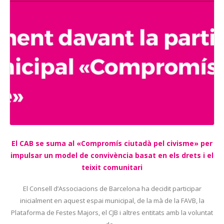
El CAB se suma al «Compromís ciutadà pel civisme» per
impulsar un model de convivència basat en els drets i el
teixit comunitari
El Consell d’Associacions de Barcelona ha decidit participar
inicialment en aquest espai municipal, de la mà de la FAVB, la
Plataforma de Festes Majors, el CJB i altres entitats amb la voluntat