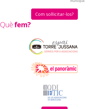
municipal.
Com sol·licitar-los?
Què
fem?