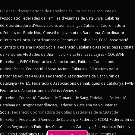
El Consell d'Associacions de Barcelona és una iniciativa conjunta de
l'
Associació Federades de Famílies d'Alumnes de Catalunya
,
Calàbria
66
,
Coordinadora d'Associacions per la Llengua Catalana
,
Coordinadora
d'Entitats del Poble Nou
,
Consell de Joventut de Barcelona
,
Coordinadora
d'Entitats d'Horta
,
Coordinadora d'Entitats del Poble Sec
,
ECAS- Associació
d'Entitats Catalana d'Acció Social
,
Federació Catalana d’Associacions i Entitats
de Persones Afectades de Disminució Física Francesc Layret – COCEMFE
Barcelona
,,
FAECH-Federació d'Associacions, Entitats i Comissions
d'Hostafrancs
,
Federació d'Associacions Culturals i Educatives per a
persones Adultes-FACEPA
,
Federació d'Associacions de Gent Gran de
Catalunya - FATEC
,
Federació d'Associacions Cannàbiques de Catalunya
,
FAVB-
Federació d'Associacions de Veïns i Veïnes de
Barcelona
,
Federació Catalana de Donants de Sang
,
Fedelatina
,
Federació
Catalana de Drogodependències
,
Federació Catalana de Voluntariat
Social
,
Federació Coordinadora de Colles Castelleres de la Ciutat de
Barcelona,
Federació d'Ateneus de Catalunya
,
Federació ECOM
,
Federación de
Casas Regionales y Entidades Culturales en Catalunya
,
Secretariat d'Entitats
de Sants Hostafrancs i La Bordeta
,
SOS Racisme
,
Taula d'Entitats de