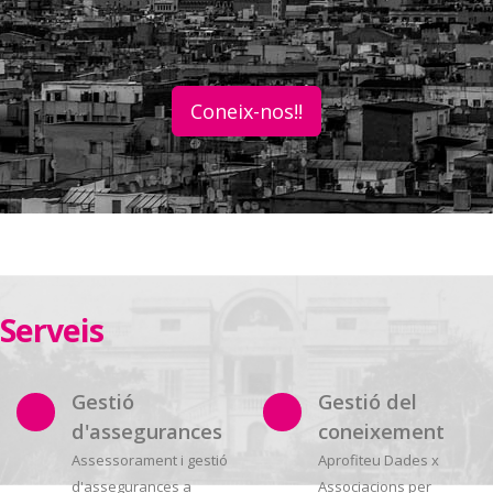
Coneix-nos!!
Serveis
Gestió
Gestió del
d'assegurances
coneixement
Assessorament i gestió
Aprofiteu Dades x
d'assegurances a
Associacions per