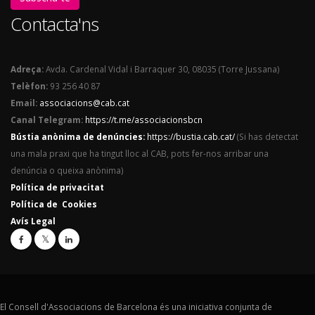
Contacta'ns
Adreça:
Avda. Cardenal Vidal i Barraquer 30, 08035 (Torre Jussana)
Telèfon:
93 256 40 87
Email:
associacions@cab.cat
Canal Telegram:
https://t.me/associacionsbcn
Bústia anònima de denúncies:
https://bustia.cab.cat/
(Si has detectat
una mala praxi que ha tingut lloc al CAB, pots fer-nos arribar una
denúncia o queixa anònima)
Política de privacitat
Política de Cookies
Avís Legal
El Consell d'Associacions de Barcelona és una iniciativa conjunta de