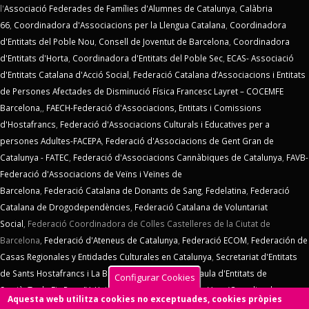
l'
Associació Federades de Famílies d'Alumnes de Catalunya
,
Calàbria
66
,
Coordinadora d'Associacions per la Llengua Catalana
,
Coordinadora
d'Entitats del Poble Nou
,
Consell de Joventut de Barcelona
,
Coordinadora
d'Entitats d'Horta
,
Coordinadora d'Entitats del Poble Sec
,
ECAS- Associació
d'Entitats Catalana d'Acció Social
,
Federació Catalana d’Associacions i Entitats
de Persones Afectades de Disminució Física Francesc Layret – COCEMFE
Barcelona
,,
FAECH-Federació d'Associacions, Entitats i Comissions
d'Hostafrancs
,
Federació d'Associacions Culturals i Educatives per a
persones Adultes-FACEPA
,
Federació d'Associacions de Gent Gran de
Catalunya - FATEC
,
Federació d'Associacions Cannàbiques de Catalunya
,
FAVB-
Federació d'Associacions de Veïns i Veïnes de
Barcelona
,
Federació Catalana de Donants de Sang
,
Fedelatina
,
Federació
Catalana de Drogodependències
,
Federació Catalana de Voluntariat
Social
,
Federació Coordinadora de Colles Castelleres de la Ciutat de
Barcelona,
Federació d'Ateneus de Catalunya
,
Federació ECOM
,
Federación de
Casas Regionales y Entidades Culturales en Catalunya
,
Secretariat d'Entitats
de Sants Hostafrancs i La Bordeta
,
SOS Racisme
,
Taula d'Entitats de
Configurar Cookies
Sarrià
,
Taula Eix Pere IV,
Unió d'Entitats de La Marina
,
Vern (Coordinadora
Aquesta web utilitza cookies no exceptuades, cookies pròpies
d'Entitats de La Verneda)
,
Voluntaris 2000
,
Xarxa d'Economia Solidària
. El