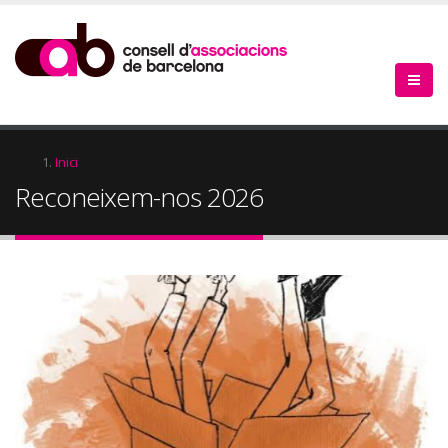
Vés
al
contingut
Fil
Inici
Reconeixem-nos 2026
d'Ariadna