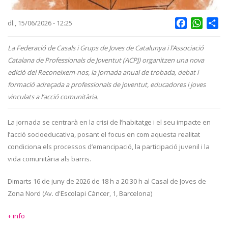
Facebook
Whats
Sh
dl., 15/06/2026 - 12:25
La Federació de Casals i Grups de Joves de Catalunya i l’Associació
Catalana de Professionals de Joventut (ACPJ) organitzen una nova
edició del Reconeixem-nos, la jornada anual de trobada, debat i
formació adreçada a professionals de joventut, educadores i joves
vinculats a l’acció comunitària.
La jornada se centrarà en la crisi de l’habitatge i el seu impacte en
l’acció socioeducativa, posant el focus en com aquesta realitat
condiciona els processos d’emancipació, la participació juvenil i la
vida comunitària als barris.
Dimarts 16 de juny de 2026 de 18 h a 20:30 h al Casal de Joves de
Zona Nord (Av. d'Escolapi Càncer, 1, Barcelona)
+ info