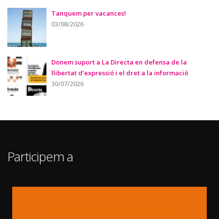
Tanquem per vacances!
03/08/2026
Donem suport a La Directa en defensa de la
llibertat d’expressió i el dret a la informació
30/07/2026
Participem a