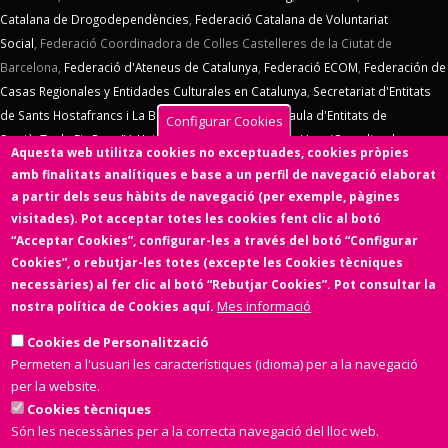
Catalana de Drogodependències
,
Federació Catalana de Voluntariat
Social
,
Federació Coordinadora de Colles Castelleres de la Ciutat de
Barcelona,
Federació d'Ateneus de Catalunya
,
Federació ECOM
,
Federación de
Casas Regionales y Entidades Culturales en Catalunya
,
Secretariat d'Entitats
de Sants Hostafrancs i La Bordeta
,
SOS Racisme
,
Taula d'Entitats de
Configurar Cookies
Sarrià
,
Taula Eix Pere IV,
Unió d'Entitats de La Marina
,
Vern (Coordinadora
Aquesta web utilitza cookies no exceptuades, cookies pròpies
d'Entitats de La Verneda)
,
Voluntaris 2000
,
Xarxa d'Economia Solidària
. El
amb finalitats analítiques e base a un perfil de navegació elaborat
Consell d'Associacions de Barcelona manté un conveni de col·laboració amb
a partir dels seus hàbits de navegació (per exemple, pàgines
l'
Ens de l'Asociacionisme Cultural - ENS
, la
Coordinadora Catalana de
visitades). Pot acceptar totes les cookies fent clic al botó
Fundacions
. El Consell d'Associacions de Barcelona és membre de
Xarxa
“Acceptar Cookies”, configurar-les a través del botó “Configurar
d'Economia Solidària
,
FETS – Finançament Ètic i Solidari
,
Associació
Cookies”, o rebutjar-les totes (excepte les Cookies tècniques
SinergiaTIC
,
Coop57
i de
Fiare
.
necessàries) al fer clic al botó “Rebutjar Cookies”. Pot consultar la
Mes informació
nostra política de Cookies aquí.
Aquesta web ha estat desenvolupada per una entitat de l'Economia
Social i Solidària,
Colectic,SCCL
, cooperativa d'iniciativa social i sense
Cookies de Personalització
ànim de lucre.
Permeten a l'usuari les característiques (idioma) per a la navegació
per la website.
Cookies tècniques
Són les necessàries per a la correcta navegació del lloc web.