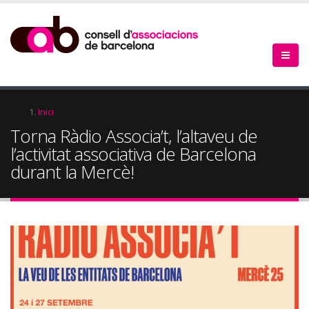
Vés
al
contingut
Fil
Inici
Torna Ràdio Associa’t, l’altaveu de
d'Ariadna
l’activitat associativa de Barcelona
durant la Mercè!