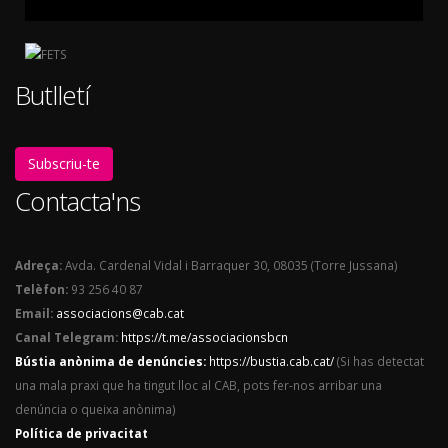
Butlletí
Subscriu-te
Contacta'ns
Adreça:
Avda. Cardenal Vidal i Barraquer 30, 08035 (Torre Jussana)
Telèfon:
93 256 40 87
Email:
associacions@cab.cat
Canal Telegram:
https://t.me/associacionsbcn
Bústia anònima de denúncies:
https://bustia.cab.cat/
(Si has detectat
una mala praxi que ha tingut lloc al CAB, pots fer-nos arribar una
denúncia o queixa anònima)
Política de privacitat