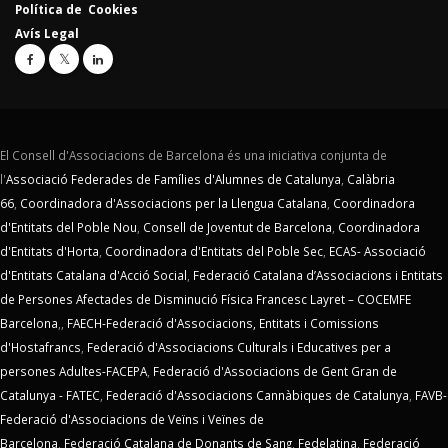
Política de Cookies
Avís Legal
El Consell d'Associacions de Barcelona és una iniciativa conjunta de
l'
Associació Federades de Famílies d'Alumnes de Catalunya
,
Calàbria
66
,
Coordinadora d'Associacions per la Llengua Catalana
,
Coordinadora
d'Entitats del Poble Nou
,
Consell de Joventut de Barcelona
,
Coordinadora
d'Entitats d'Horta
,
Coordinadora d'Entitats del Poble Sec
,
ECAS- Associació
d'Entitats Catalana d'Acció Social
,
Federació Catalana d’Associacions i Entitats
de Persones Afectades de Disminució Física Francesc Layret – COCEMFE
Barcelona
,,
FAECH-Federació d'Associacions, Entitats i Comissions
d'Hostafrancs
,
Federació d'Associacions Culturals i Educatives per a
persones Adultes-FACEPA
,
Federació d'Associacions de Gent Gran de
Catalunya - FATEC
,
Federació d'Associacions Cannàbiques de Catalunya
,
FAVB-
Federació d'Associacions de Veïns i Veïnes de
Barcelona
,
Federació Catalana de Donants de Sang
,
Fedelatina
,
Federació