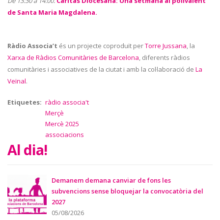
De 13:30 a 14:00.
Càritas Diocesana: Una setmana al polivalent
de Santa Maria Magdalena.
Ràdio Associa’t
és un projecte coproduït per
Torre Jussana
, la
Xarxa de Ràdios Comunitàries de Barcelona
, diferents ràdios
comunitàries i associatives de la ciutat i amb la col·laboració de
La
Veïnal
.
Etiquetes
ràdio associa't
Merçè
Mercè 2025
associacions
Al dia!
Demanem demana canviar de fons les
subvencions sense bloquejar la convocatòria del
2027
05/08/2026