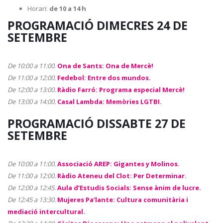
Horari:
de 10 a 14 h
PROGRAMACIÓ DIMECRES 24 DE
SETEMBRE
De 10:00 a 11:00
.
Ona de Sants: Ona de Mercè!
De 11:00 a 12:00.
Fedebol: Entre dos mundos.
De 12:00 a 13:00.
Ràdio Farró: Programa especial Mercè!
De 13:00 a 14:00.
Casal Lambda: Memòries LGTBI.
PROGRAMACIÓ DISSABTE 27 DE
SETEMBRE
De 10:00 a 11:00.
Associació AREP: Gigantes y Molinos.
De 11:00 a 12:00.
Ràdio Ateneu del Clot: Per Determinar.
De 12:00 a 12:45.
Aula d’Estudis Socials: Sense ànim de lucre.
De 12:45 a 13:30.
Mujeres Pa’lante: Cultura comunitària i
mediació intercultural.