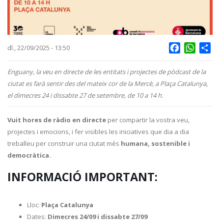
Facebook
Whats
Sh
dl., 22/09/2025 - 13:50
Enguany, la veu en directe de les entitats i projectes de pòdcast de la
ciutat es farà sentir des del mateix cor de la Mercè, a Plaça Catalunya,
el dimecres 24 i dissabte 27 de setembre, de 10 a 14 h.
Vuit hores de ràdio en directe
per compartir la vostra veu,
projectes i emocions, i fer visibles les iniciatives que dia a dia
treballeu per construir una ciutat més
humana, sostenible i
democràtica.
INFORMACIÓ IMPORTANT:
Lloc:
Plaça Catalunya
Dates:
Dimecres 24/09 i dissabte 27/09