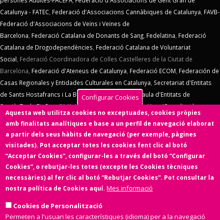
persones Adultes-FACEPA
,
Federació d'Associacions de Gent Gran de
Catalunya - FATEC
,
Federació d'Associacions Cannàbiques de Catalunya
,
FAVB-
Federació d'Associacions de Veïns i Veïnes de
Barcelona
,
Federació Catalana de Donants de Sang
,
Fedelatina
,
Federació
Catalana de Drogodependències
,
Federació Catalana de Voluntariat
Social
,
Federació Coordinadora de Colles Castelleres de la Ciutat de
Barcelona,
Federació d'Ateneus de Catalunya
,
Federació ECOM
,
Federación de
Casas Regionales y Entidades Culturales en Catalunya
,
Secretariat d'Entitats
de Sants Hostafrancs i La Bordeta
,
SOS Racisme
,
Taula d'Entitats de
Configurar Cookies
Sarrià
,
Taula Eix Pere IV,
Unió d'Entitats de La Marina
,
Vern (Coordinadora
Aquesta web utilitza cookies no exceptuades, cookies pròpies
d'Entitats de La Verneda)
,
Voluntaris 2000
,
Xarxa d'Economia Solidària
. El
amb finalitats analítiques e base a un perfil de navegació elaborat
Consell d'Associacions de Barcelona manté un conveni de col·laboració amb
a partir dels seus hàbits de navegació (per exemple, pàgines
l'
Ens de l'Asociacionisme Cultural - ENS
, la
Coordinadora Catalana de
visitades). Pot acceptar totes les cookies fent clic al botó
Fundacions
. El Consell d'Associacions de Barcelona és membre de
Xarxa
“Acceptar Cookies”, configurar-les a través del botó “Configurar
d'Economia Solidària
,
FETS – Finançament Ètic i Solidari
,
Associació
Cookies”, o rebutjar-les totes (excepte les Cookies tècniques
SinergiaTIC
,
Coop57
i de
Fiare
.
necessàries) al fer clic al botó “Rebutjar Cookies”. Pot consultar la
Mes informació
nostra política de Cookies aquí.
Aquesta web ha estat desenvolupada per una entitat de l'Economia
Social i Solidària,
Colectic,SCCL
, cooperativa d'iniciativa social i sense
Cookies de Personalització
ànim de lucre.
Permeten a l'usuari les característiques (idioma) per a la navegació