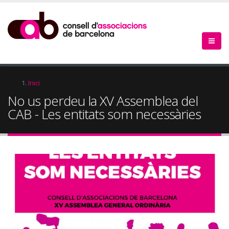
Vés
al
contingut
Fil
Inici
No us perdeu la XV Assemblea del
d'Ariadna
CAB - Les entitats som necessàries