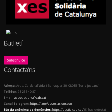
Butlletí
Subscriu-te
Contacta'ns
Adreça:
Avda. Cardenal Vidal i Barraquer 30, 08035 (Torre Jussana)
Telèfon:
93 256 40 87
Email:
associacions@cab.cat
Canal Telegram:
https://t.me/associacionsbcn
Bústia anònima de denúncies:
https://bustia.cab.cat/
(Si has detectat