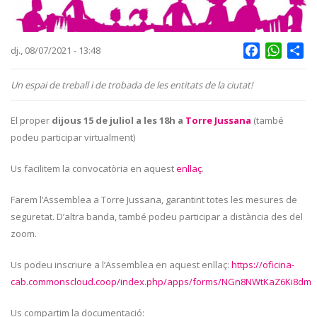
Facebook
Whats
Sh
dj., 08/07/2021 - 13:48
Un espai de treball i de trobada de les entitats de la ciutat!
El proper
dijous 15 de juliol a les 18h a
Torre Jussana
(també
podeu participar virtualment)
Us facilitem la convocatòria en aquest
enllaç
.
Farem l’Assemblea a Torre Jussana, garantint totes les mesures de
seguretat. D’altra banda, també podeu participar a distància des del
zoom.
Us podeu inscriure a l’Assemblea en aquest enllaç:
https://oficina-
cab.commonscloud.coop/index.php/apps/forms/NGn8NWtKaZ6Ki8dm
Us compartim la documentació: