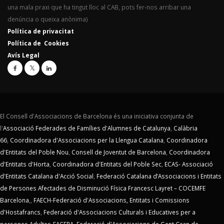
una mala praxi que ha tingut lloc al CAB, pots fer-nos arribar una
denúncia o queixa anònima)
Política de privacitat
Política de Cookies
Avís Legal
El Consell d'Associacions de Barcelona és una iniciativa conjunta de
l'
Associació Federades de Famílies d'Alumnes de Catalunya
,
Calàbria
66
,
Coordinadora d'Associacions per la Llengua Catalana
,
Coordinadora
d'Entitats del Poble Nou
,
Consell de Joventut de Barcelona
,
Coordinadora
d'Entitats d'Horta
,
Coordinadora d'Entitats del Poble Sec
,
ECAS- Associació
d'Entitats Catalana d'Acció Social
,
Federació Catalana d’Associacions i Entitats
de Persones Afectades de Disminució Física Francesc Layret – COCEMFE
Barcelona
,,
FAECH-Federació d'Associacions, Entitats i Comissions
d'Hostafrancs
,
Federació d'Associacions Culturals i Educatives per a