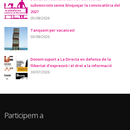
subvencions sense bloquejar la convocatòria del
2027
05/08/2026
Tanquem per vacances!
03/08/2026
Donem suport a La Directa en defensa de la
llibertat d’expressió i el dret a la informació
30/07/2026
Participem a