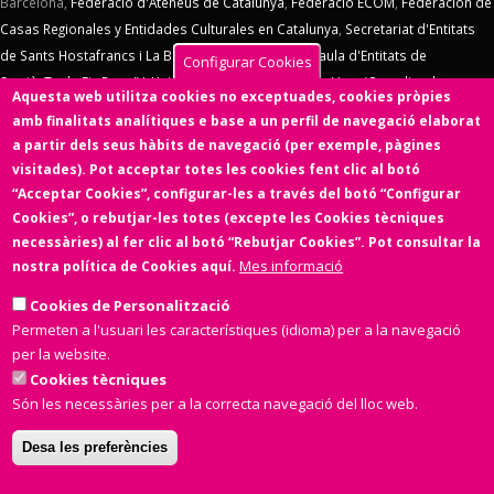
Barcelona,
Federació d'Ateneus de Catalunya
,
Federació ECOM
,
Federación de
Casas Regionales y Entidades Culturales en Catalunya
,
Secretariat d'Entitats
de Sants Hostafrancs i La Bordeta
,
SOS Racisme
,
Taula d'Entitats de
Configurar Cookies
Sarrià
,
Taula Eix Pere IV,
Unió d'Entitats de La Marina
,
Vern (Coordinadora
Aquesta web utilitza cookies no exceptuades, cookies pròpies
d'Entitats de La Verneda)
,
Voluntaris 2000
,
Xarxa d'Economia Solidària
. El
amb finalitats analítiques e base a un perfil de navegació elaborat
Consell d'Associacions de Barcelona manté un conveni de col·laboració amb
a partir dels seus hàbits de navegació (per exemple, pàgines
l'
Ens de l'Asociacionisme Cultural - ENS
, la
Coordinadora Catalana de
visitades). Pot acceptar totes les cookies fent clic al botó
Fundacions
. El Consell d'Associacions de Barcelona és membre de
Xarxa
“Acceptar Cookies”, configurar-les a través del botó “Configurar
d'Economia Solidària
,
FETS – Finançament Ètic i Solidari
,
Associació
Cookies”, o rebutjar-les totes (excepte les Cookies tècniques
SinergiaTIC
,
Coop57
i de
Fiare
.
necessàries) al fer clic al botó “Rebutjar Cookies”. Pot consultar la
Mes informació
nostra política de Cookies aquí.
Aquesta web ha estat desenvolupada per una entitat de l'Economia
Social i Solidària,
Colectic,SCCL
, cooperativa d'iniciativa social i sense
Cookies de Personalització
ànim de lucre.
Permeten a l'usuari les característiques (idioma) per a la navegació
per la website.
Cookies tècniques
Són les necessàries per a la correcta navegació del lloc web.
Desa les preferències
Amb el suport de