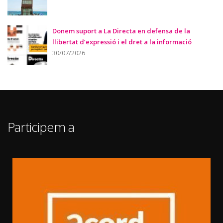
Donem suport a La Directa en defensa de la
llibertat d’expressió i el dret a la informació
30/07/2026
Participem a