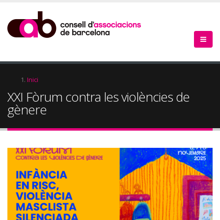
Vés
al
contingut
Fil
Inici
XXI Fòrum contra les violències de
d'Ariadna
gènere