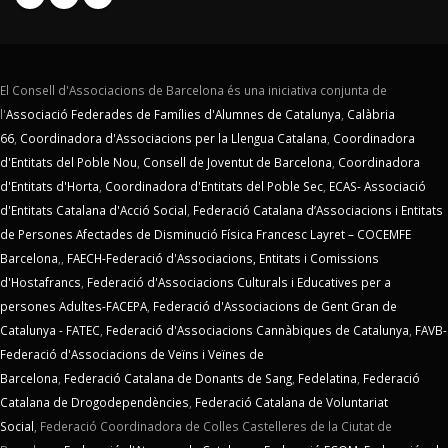
El Consell d'Associacions de Barcelona és una iniciativa conjunta de
l'
Associació Federades de Famílies d'Alumnes de Catalunya
,
Calàbria
66
,
Coordinadora d'Associacions per la Llengua Catalana
,
Coordinadora
d'Entitats del Poble Nou
,
Consell de Joventut de Barcelona
,
Coordinadora
d'Entitats d'Horta
,
Coordinadora d'Entitats del Poble Sec
,
ECAS- Associació
d'Entitats Catalana d'Acció Social
,
Federació Catalana d’Associacions i Entitats
de Persones Afectades de Disminució Física Francesc Layret – COCEMFE
Barcelona
,,
FAECH-Federació d'Associacions, Entitats i Comissions
d'Hostafrancs
,
Federació d'Associacions Culturals i Educatives per a
persones Adultes-FACEPA
,
Federació d'Associacions de Gent Gran de
Catalunya - FATEC
,
Federació d'Associacions Cannàbiques de Catalunya
,
FAVB-
Federació d'Associacions de Veïns i Veïnes de
Barcelona
,
Federació Catalana de Donants de Sang
,
Fedelatina
,
Federació
Catalana de Drogodependències
,
Federació Catalana de Voluntariat
Social
,
Federació Coordinadora de Colles Castelleres de la Ciutat de