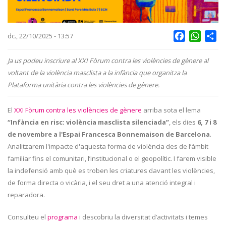
Facebook
Whats
Sh
dc., 22/10/2025 - 13:57
Ja us podeu inscriure al XXI Fòrum contra les violències de gènere al
voltant de la violència masclista a la infància que organitza la
Plataforma unitària contra les violències de gènere.
El
XXI Fòrum contra les violències de gènere
arriba sota el lema
“Infància en risc: violència masclista silenciada”
, els dies
6, 7 i 8
de novembre a l'Espai Francesca Bonnemaison de Barcelona
.
Analitzarem l'impacte d'aquesta forma de violència des de l’àmbit
familiar fins el comunitari, l’institucional o el geopolític. I farem visible
la indefensió amb què es troben les criatures davant les violències,
de forma directa o vicària, i el seu dret a una atenció integral i
reparadora.
Consulteu el
programa
i descobriu la diversitat d’activitats i temes