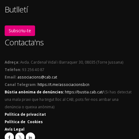
Butlletí
Subscriu-te
Contacta'ns
Adreça:
Avda. Cardenal Vidal i Barraquer 30, 08035 (Torre Jussana)
Telèfon:
93 256 40 87
Email:
associacions@cab.cat
Canal Telegram:
https://t.me/associacionsbcn
Bústia anònima de denúncies:
https://bustia.cab.cat/
(Si has detectat
una mala praxi que ha tingut lloc al CAB, pots fer-nos arribar una
denúncia o queixa anònima)
Política de privacitat
Política de Cookies
Avís Legal