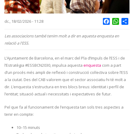
Facebook
Whats
Sh
dc., 18/02/2026 - 11:28
Les associacions també tenim molt a dir en aquesta enquesta en
relació a l'ESS.
L’Ajuntament de Barcelona, en el marc del Pla d’Impuls de l’ESS i de
l’Estratègia #ESSBCN2030, impulsa aquesta
enquesta
com a part
d’un procés més ampli de reflexió i construcció col·lectiva sobre l’ESS
a la ciutat. Des del CAB valorem que el sector associatiu hi té molt a
dir. L’enquesta s’estructura en tres blocs breus: identitat i perfil de
l’entitat; situació actual i necessitats i expectatives de futur.
Pel que fa al funcionament de l’enquesta tan sols tres aspectes a
tenir en compte:
10–15 minuts