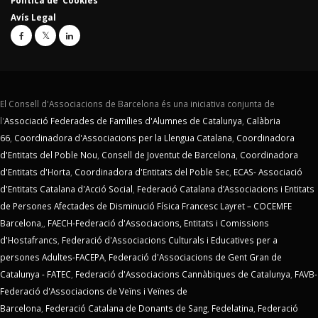
Política de Cookies
Avís Legal
El Consell d'Associacions de Barcelona és una iniciativa conjunta de
l'
Associació Federades de Famílies d'Alumnes de Catalunya
,
Calàbria
66
,
Coordinadora d'Associacions per la Llengua Catalana
,
Coordinadora
d'Entitats del Poble Nou
,
Consell de Joventut de Barcelona
,
Coordinadora
d'Entitats d'Horta
,
Coordinadora d'Entitats del Poble Sec
,
ECAS- Associació
d'Entitats Catalana d'Acció Social
,
Federació Catalana d’Associacions i Entitats
de Persones Afectades de Disminució Física Francesc Layret – COCEMFE
Barcelona
,,
FAECH-Federació d'Associacions, Entitats i Comissions
d'Hostafrancs
,
Federació d'Associacions Culturals i Educatives per a
persones Adultes-FACEPA
,
Federació d'Associacions de Gent Gran de
Catalunya - FATEC
,
Federació d'Associacions Cannàbiques de Catalunya
,
FAVB-
Federació d'Associacions de Veïns i Veïnes de
Barcelona
,
Federació Catalana de Donants de Sang
,
Fedelatina
,
Federació