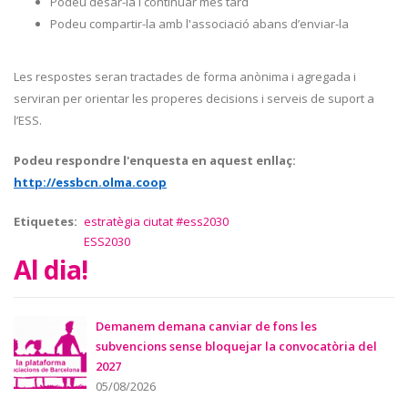
Podeu desar-la i continuar més tard
Podeu compartir-la amb l'associació abans d’enviar-la
Les respostes seran tractades de forma anònima i agregada i
serviran per orientar les properes decisions i serveis de suport a
l’ESS.
Podeu respondre l'enquesta en aquest enllaç:
http://essbcn.olma.coop
Etiquetes
estratègia ciutat #ess2030
ESS2030
Al dia!
Demanem demana canviar de fons les
subvencions sense bloquejar la convocatòria del
2027
05/08/2026