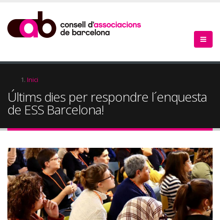
Vés
al
contingut
Fil
Inici
Últims dies per respondre l´enquesta
d'Ariadna
de ESS Barcelona!