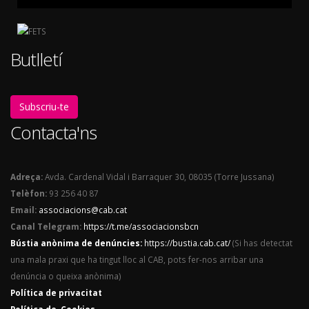
Butlletí
Subscriu-te
Contacta'ns
Adreça:
Avda. Cardenal Vidal i Barraquer 30, 08035 (Torre Jussana)
Telèfon:
93 256 40 87
Email:
associacions@cab.cat
Canal Telegram:
https://t.me/associacionsbcn
Bústia anònima de denúncies:
https://bustia.cab.cat/
(Si has detectat
una mala praxi que ha tingut lloc al CAB, pots fer-nos arribar una
denúncia o queixa anònima)
Política de privacitat