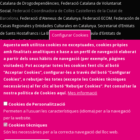
Catalana de Drogodependències
,
Federació Catalana de Voluntariat
Social
,
Federació Coordinadora de Colles Castelleres de la Ciutat de
Barcelona,
Federació d'Ateneus de Catalunya
,
Federació ECOM
,
Federación de
Casas Regionales y Entidades Culturales en Catalunya
,
Secretariat d'Entitats
de Sants Hostafrancs i La Bordeta
,
SOS Racisme
,
Taula d'Entitats de
Configurar Cookies
Sarrià
,
Taula Eix Pere IV,
Unió d'Entitats de La Marina
,
Vern (Coordinadora
Aquesta web utilitza cookies no exceptuades, cookies pròpies
d'Entitats de La Verneda)
,
Voluntaris 2000
,
Xarxa d'Economia Solidària
. El
amb finalitats analítiques e base a un perfil de navegació elaborat
Consell d'Associacions de Barcelona manté un conveni de col·laboració amb
a partir dels seus hàbits de navegació (per exemple, pàgines
l'
Ens de l'Asociacionisme Cultural - ENS
, la
Coordinadora Catalana de
visitades). Pot acceptar totes les cookies fent clic al botó
Fundacions
. El Consell d'Associacions de Barcelona és membre de
Xarxa
“Acceptar Cookies”, configurar-les a través del botó “Configurar
d'Economia Solidària
,
FETS – Finançament Ètic i Solidari
,
Associació
Cookies”, o rebutjar-les totes (excepte les Cookies tècniques
SinergiaTIC
,
Coop57
i de
Fiare
.
necessàries) al fer clic al botó “Rebutjar Cookies”. Pot consultar la
Mes informació
nostra política de Cookies aquí.
Aquesta web ha estat desenvolupada per una entitat de l'Economia
Social i Solidària,
Colectic,SCCL
, cooperativa d'iniciativa social i sense
Cookies de Personalització
ànim de lucre.
Permeten a l'usuari les característiques (idioma) per a la navegació
per la website.
Cookies tècniques
Són les necessàries per a la correcta navegació del lloc web.