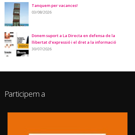
Tanquem per vacances!
03/08/2026
Donem suport a La Directa en defensa de la
llibertat d’expressió i el dret a la informació
30/07/2026
Participem a