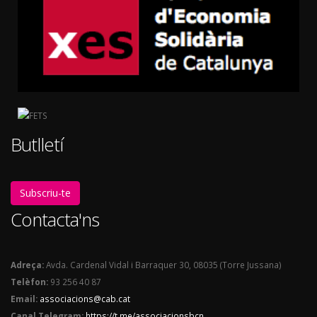
Butlletí
Subscriu-te
Contacta'ns
Adreça:
Avda. Cardenal Vidal i Barraquer 30, 08035 (Torre Jussana)
Telèfon:
93 256 40 87
Email:
associacions@cab.cat
Canal Telegram:
https://t.me/associacionsbcn