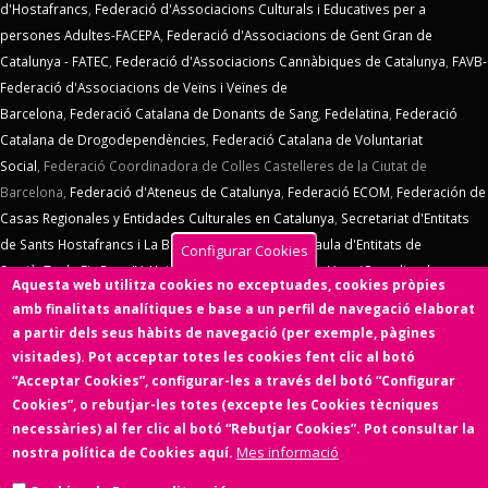
d'Hostafrancs
,
Federació d'Associacions Culturals i Educatives per a
persones Adultes-FACEPA
,
Federació d'Associacions de Gent Gran de
Catalunya - FATEC
,
Federació d'Associacions Cannàbiques de Catalunya
,
FAVB-
Federació d'Associacions de Veïns i Veïnes de
Barcelona
,
Federació Catalana de Donants de Sang
,
Fedelatina
,
Federació
Catalana de Drogodependències
,
Federació Catalana de Voluntariat
Social
,
Federació Coordinadora de Colles Castelleres de la Ciutat de
Barcelona,
Federació d'Ateneus de Catalunya
,
Federació ECOM
,
Federación de
Casas Regionales y Entidades Culturales en Catalunya
,
Secretariat d'Entitats
de Sants Hostafrancs i La Bordeta
,
SOS Racisme
,
Taula d'Entitats de
Configurar Cookies
Sarrià
,
Taula Eix Pere IV,
Unió d'Entitats de La Marina
,
Vern (Coordinadora
Aquesta web utilitza cookies no exceptuades, cookies pròpies
d'Entitats de La Verneda)
,
Voluntaris 2000
,
Xarxa d'Economia Solidària
. El
amb finalitats analítiques e base a un perfil de navegació elaborat
Consell d'Associacions de Barcelona manté un conveni de col·laboració amb
a partir dels seus hàbits de navegació (per exemple, pàgines
l'
Ens de l'Asociacionisme Cultural - ENS
, la
Coordinadora Catalana de
visitades). Pot acceptar totes les cookies fent clic al botó
Fundacions
. El Consell d'Associacions de Barcelona és membre de
Xarxa
“Acceptar Cookies”, configurar-les a través del botó “Configurar
d'Economia Solidària
,
FETS – Finançament Ètic i Solidari
,
Associació
Cookies”, o rebutjar-les totes (excepte les Cookies tècniques
SinergiaTIC
,
Coop57
i de
Fiare
.
necessàries) al fer clic al botó “Rebutjar Cookies”. Pot consultar la
Mes informació
nostra política de Cookies aquí.
Aquesta web ha estat desenvolupada per una entitat de l'Economia
Social i Solidària,
Colectic,SCCL
, cooperativa d'iniciativa social i sense