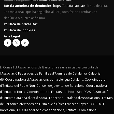
Bústia anònima de denúncies:
https://bustia.cab.cat/
(Si has detectat
una mala praxi que ha tingut lloc al CAB, pots fer-nos arribar una
denúncia o queixa anònima)
Política de privacitat
Política de Cookies
Avís Legal
El Consell d'Associacions de Barcelona és una iniciativa conjunta de
l'
Associació Federades de Famílies d'Alumnes de Catalunya
,
Calàbria
66
,
Coordinadora d'Associacions per la Llengua Catalana
,
Coordinadora
d'Entitats del Poble Nou
,
Consell de Joventut de Barcelona
,
Coordinadora
d'Entitats d'Horta
,
Coordinadora d'Entitats del Poble Sec
,
ECAS- Associació
d'Entitats Catalana d'Acció Social
,
Federació Catalana d’Associacions i Entitats
de Persones Afectades de Disminució Física Francesc Layret – COCEMFE
Barcelona
,,
FAECH-Federació d'Associacions, Entitats i Comissions