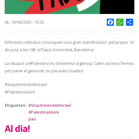
Facebook
Whats
Sh
dt., 10/06/2025 - 15:52
Diferents col·lectius convoquen una gran manifestació pel proper 14
de juny a les 18h a Plaça Universitat, Barcelona.
La situació a #Palestina és d’extrema urgència. Calen accions fermes
per parar el genocidi, no paraules buides!
#StopArmesAmbIsrael
#PalestinaLliure
Etiquetes
#StopArmesAmbIsrael
#PalestinaLliure
pau
Al dia!