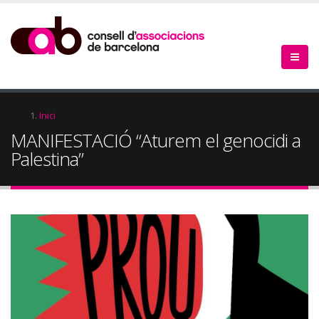
Vés
al
contingut
Fil
Inici
MANIFESTACIÓ “Aturem el genocidi a
d'Ariadna
Palestina”