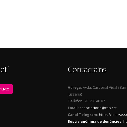
etí
Contacta'ns
Adreça:
Avda. Cardenal Vidal i Bar
iu-te
Jussana)
Telèfon:
93 256 40 87
Email:
associacions@cab.cat
Canal Telegram:
https://t.me/as
Bústia anònima de denúncies:
ht