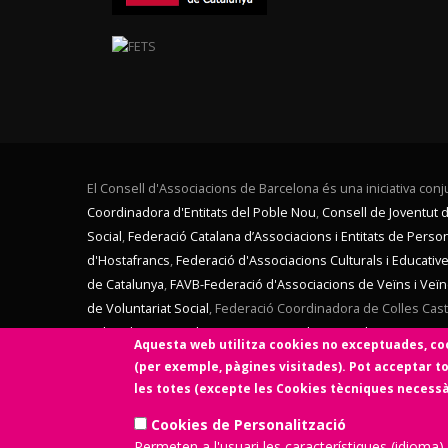
El Consell d'Associacions de Barcelona és una iniciativa conju
Coordinadora d'Entitats del Poble Nou
,
Consell de Joventut 
Social
,
Federació Catalana d’Associacions i Entitats de Pers
d'Hostafrancs
,
Federació d'Associacions Culturals i Educati
de Catalunya
,
FAVB-Federació d'Associacions de Veïns i Veï
de Voluntariat Social
,
Federació Coordinadora de Colles Caste
Culturales en Catalunya
,
Secretariat d'Entitats de Sants Host
Aquesta web utilitza cookies no exceptuades, coo
de La Verneda)
,
Voluntaris 2000
,
Xarxa d'Economia Solidària
.
(per exemple, pàgines visitades). Pot acceptar to
Catalana de Fundacions
. El Consell d'Associacions de Bar
les totes (excepte les Cookies tècniques necessàri
Aquesta web ha estat desenvolupada per una entitat de 
Cookies de Personalització
Permeten a l'usuari les característiques (idioma)