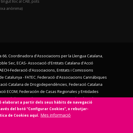
ingut lloc al CAB, pots
eixa anònima)
a 66
,
Coordinadora d'Associacions per la Llengua Catalana
,
Poble Sec
,
ECAS- Associació d'Entitats Catalana d'Acció
AECH-Federació d'Associacions, Entitats i Comissions
de Catalunya - FATEC
,
Federació d'Associacions Cannàbiques
ació Catalana de Drogodependències
,
Federació Catalana
ació ECOM
,
Federación de Casas Regionales y Entidades
V,
Unió d'Entitats de La Marina
,
Vern (Coordinadora d'Entitats
ó elaborat a partir dels seus hàbits de navegació
mb l'
Ens de l'Asociacionisme Cultural - ENS
, la
Coordinadora
ravés del botó “Configurar Cookies”, o rebutjar-
idari
,
Associació SinergiaTIC
,
Coop57
i de
Fiare
.
Mes informació
ítica de Cookies aquí.
social i sense ànim de lucre.