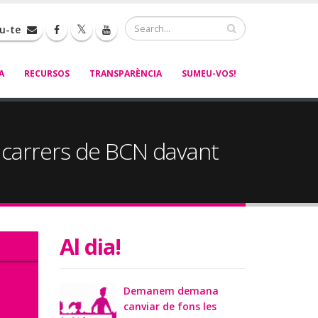
Cerca
iu-te
A
RECURSOS
TRANSPARÈNCIA
SUMEU-VOS!
als carrers de BCN davant
Al dia!
Demanem demana
canviar de fons les