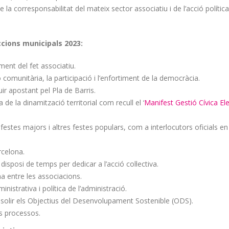
 la corresponsabilitat del mateix sector associatiu i de l’acció polític
ccions municipals 2023:
oment del fet associatiu.
comunitària, la participació i l’enfortiment de la democràcia.
guir apostant pel Pla de Barris.
de la dinamització territorial com recull el ‘
Manifest Gestió Cívica El
stes majors i altres festes populars, com a interlocutors oficials en
rcelona.
isposi de temps per dedicar a l’acció col·lectiva.
a entre les associacions.
nistrativa i política de l’administració.
assolir els Objectius del Desenvolupament Sostenible (ODS).
ls processos.