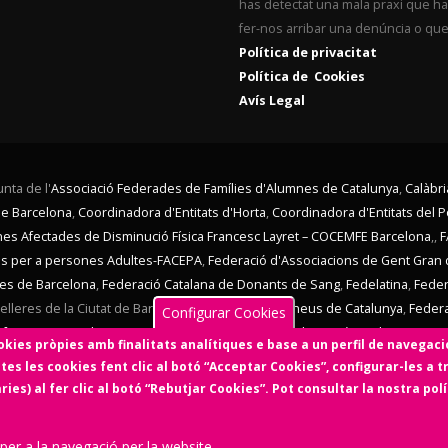
has detectat una mala praxi que ha t
fer-nos arribar una denúncia o qu
Política de privacitat
Política de Cookies
Avís Legal
nta de l'
Associació Federades de Famílies d'Alumnes de Catalunya
,
Calàbri
de Barcelona
,
Coordinadora d'Entitats d'Horta
,
Coordinadora d'Entitats del 
ones Afectades de Disminució Física Francesc Layret – COCEMFE Barcelona
,,
F
ves per a persones Adultes-FACEPA
,
Federació d'Associacions de Gent Gran 
nes de Barcelona
,
Federació Catalana de Donants de Sang
,
Fedelatina
,
Feder
lleres de la Ciutat de Barcelona,
Federació d'Ateneus de Catalunya
,
Feder
Configurar Cookies
afrancs i La Bordeta
,
SOS Racisme
,
Taula d'Entitats de Sarrià
,
Taula Eix Pere I
kies pròpies amb finalitats analítiques e base a un perfil de navegaci
 El Consell d'Associacions de Barcelona manté un conveni de col·laboració a
tes les cookies fent clic al botó “Acceptar Cookies”, configurar-les a t
celona és membre de
Xarxa d'Economia Solidària
,
FETS – Finançament Ètic i Sol
es) al fer clic al botó “Rebutjar Cookies”. Pot consultar la nostra pol
l'Economia Social i Solidària,
Colectic,SCCL
, cooperativa d'iniciativa 
 per a la navegació per la website.