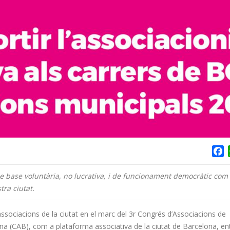
F
e base voluntària, no lucrativa, i de funcionament democràtic com 
tra ciutat.
associacions de la ciutat en el marc del 3
r
Congrés d’Associacions de
ona (CAB), com a plataforma associativa de la ciutat de Barcelona, e