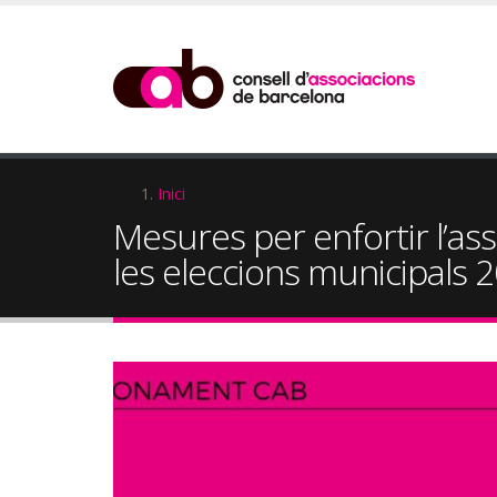
Vés
al
contingut
Fil
Inici
Mesures per enfortir l’asso
d'Ariadna
les eleccions municipals 