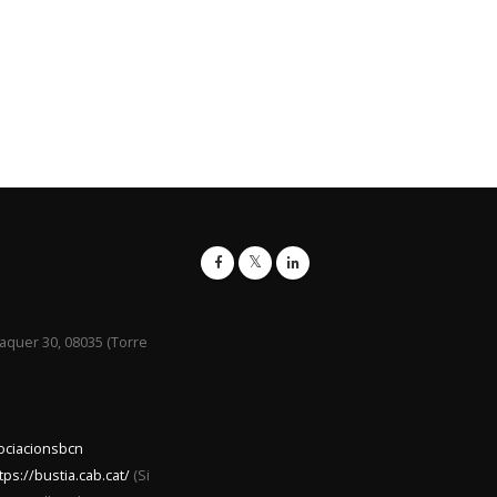
raquer 30, 08035 (Torre
sociacionsbcn
tps://bustia.cab.cat/
(Si