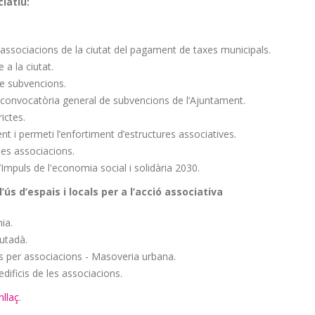
iatiu:
 associacions de la ciutat del pagament de taxes municipals.
a la ciutat.
de subvencions.
la convocatòria general de subvencions de l’Ajuntament.
rictes.
nt i permeti l’enfortiment d’estructures associatives.
les associacions.
l’Impuls de l'economia social i solidària 2030.
l’ús d’espais i locals per a l’acció associativa
nia.
iutadà.
s per associacions - Masoveria urbana.
dificis de les associacions.
nllaç
.