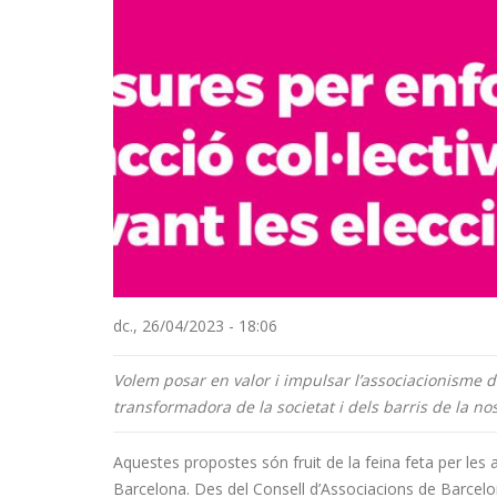
dc., 26/04/2023 - 18:06
Volem posar en valor i impulsar l’associacionisme d
transformadora de la societat i dels barris de la nos
Aquestes propostes són fruit de la feina feta per les 
Barcelona. Des del Consell d’Associacions de Barcel