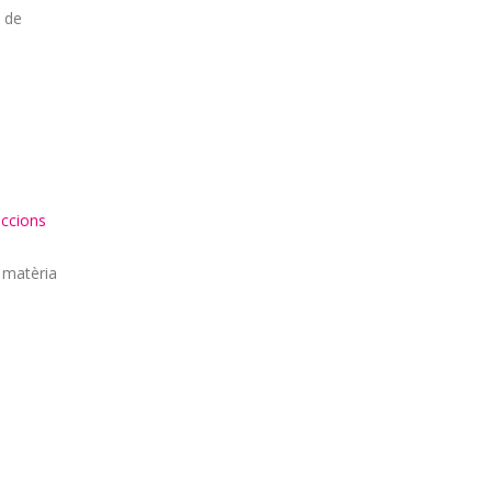
a de
eccions
 matèria