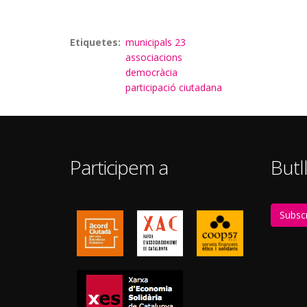
Etiquetes
municipals 23
associacions
democràcia
participació ciutadana
Participem a
Butll
Subscr