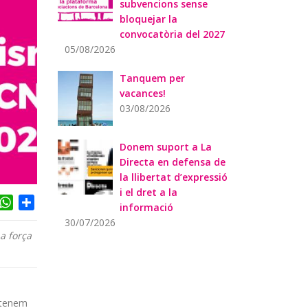
subvencions sense
bloquejar la
convocatòria del 2027
05/08/2026
Tanquem per
vacances!
03/08/2026
Donem suport a La
Directa en defensa de
la llibertat d’expressió
i el dret a la
acebook
WhatsApp
Share
informació
30/07/2026
a força
ntenem